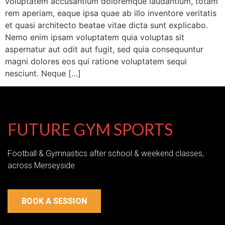
voluptatem accusantium doloremque laudantium, totam
rem aperiam, eaque ipsa quae ab illo inventore veritatis
et quasi architecto beatae vitae dicta sunt explicabo.
Nemo enim ipsam voluptatem quia voluptas sit
aspernatur aut odit aut fugit, sed quia consequuntur
magni dolores eos qui ratione voluptatem sequi
nesciunt. Neque […]
FUTURE GYM SPORTS
Football & Gymnastics after school & weekend classes,
across Merseyside.
BOOK A SESSION